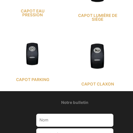
CAPOT EAU
PRESSION
CAPOT LUMIÈRE DE
SIÈGE
CAPOT PARKING
CAPOT CLAXON
Notre bulletin