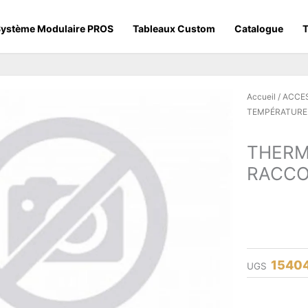
ystème Modulaire PROS
Tableaux Custom
Catalogue
T
Accueil
/
ACCE
TEMPÉRATURE
THERM
RACCO
1540
UGS