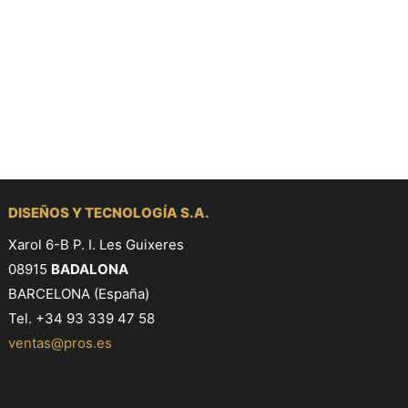
DISEÑOS Y TECNOLOGÍA S.A.
Xarol 6-B P. I. Les Guixeres
08915
BADALONA
BARCELONA (España)
Tel. +34 93 339 47 58
ventas@pros.es