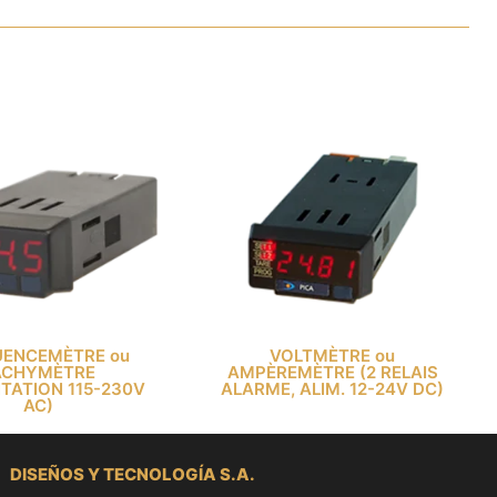
UENCEMÈTRE ou
VOLTMÈTRE ou
ACHYMÈTRE
AMPÈREMÈTRE (2 RELAIS
TATION 115-230V
ALARME, ALIM. 12-24V DC)
AC)
DISEÑOS Y TECNOLOGÍA S.A.