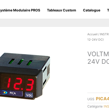
ystème Modulaire PROS
Tableaux Custom
Catalogue
T
Accueil
/
INST
12-24V DC)
VOLTM
24V D
PICA
UGS
Catégorie
IN