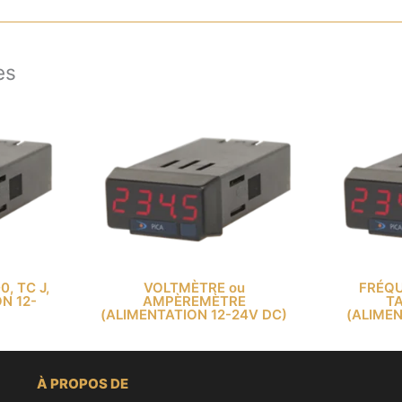
es
, TC J,
VOLTMÈTRE ou
FRÉQ
ON 12-
AMPÈREMÈTRE
T
(ALIMENTATION 12-24V DC)
(ALIMEN
À PROPOS DE