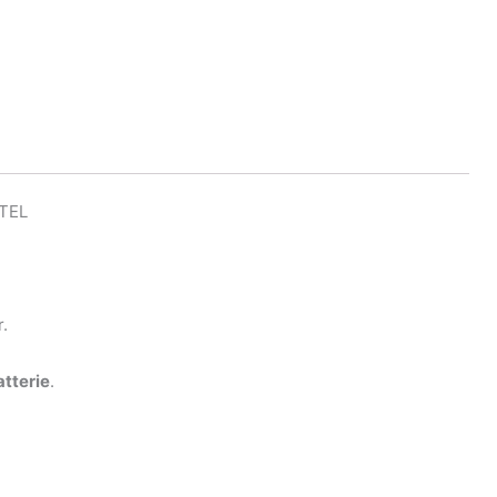
TEL
r.
atterie
.