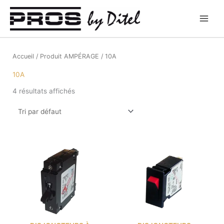
Aller
au
contenu
Accueil
/ Produit AMPÉRAGE / 10A
10A
4 résultats affichés