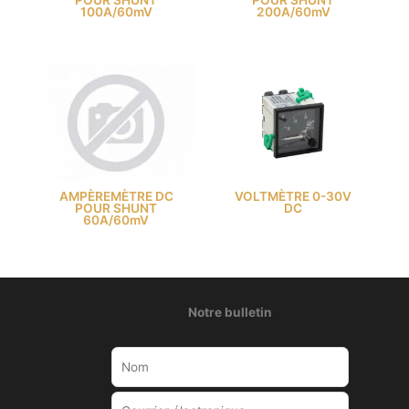
POUR SHUNT
POUR SHUNT
100A/60mV
200A/60mV
AMPÈREMÈTRE DC
VOLTMÈTRE 0-30V
POUR SHUNT
DC
60A/60mV
Notre bulletin