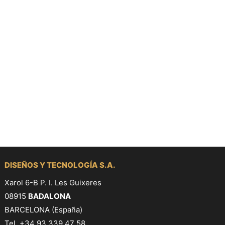
DISEÑOS Y TECNOLOGÍA S.A.
Xarol 6-B P. I. Les Guixeres
08915
BADALONA
BARCELONA (España)
Tel. +34 93 339 47 58