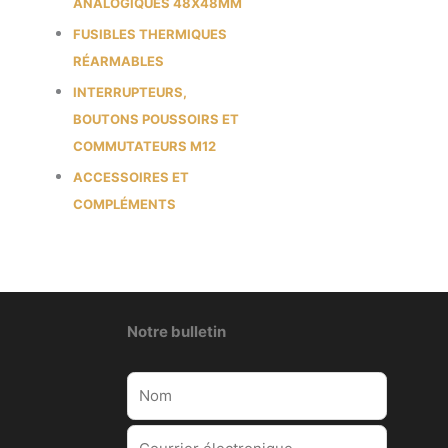
ANALOGIQUES 48X48MM
FUSIBLES THERMIQUES
RÉARMABLES
INTERRUPTEURS,
BOUTONS POUSSOIRS ET
COMMUTATEURS M12
ACCESSOIRES ET
COMPLÉMENTS
Notre bulletin