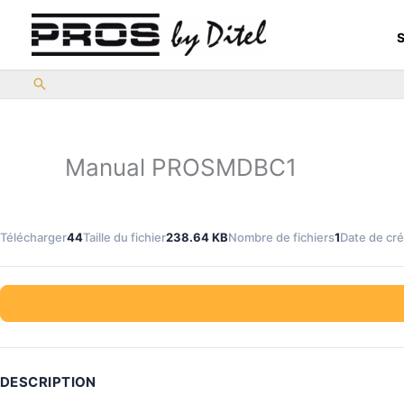
Aller
au
S
contenu
Manual PROSMDBC1
Télécharger
44
Taille du fichier
238.64 KB
Nombre de fichiers
1
Date de cré
DESCRIPTION