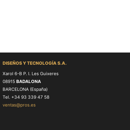
DISEÑOS Y TECNOLOGÍA S.A.
Xarol 6-B P. I. Les Guixeres
08915
BADALONA
BARCELONA (España)
Tel. +34 93 339 47 58
ventas@pros.es