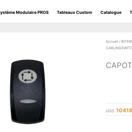
ystème Modulaire PROS
Tableaux Custom
Catalogue
T
Accueil
/
INTE
CARLINGSWIT
CAPOT
10418
UGS