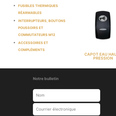
FUSIBLES THERMIQUES
RÉARMABLES
INTERRUPTEURS, BOUTONS
POUSSOIRS ET
COMMUTATEURS M12
ACCESSOIRES ET
COMPLÉMENTS
CAPOT EAU HA
PRESSION
Notre bulletin