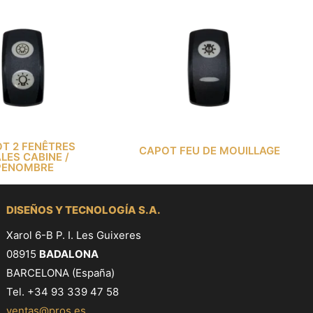
T 2 FENÊTRES
CAPOT FEU DE MOUILLAGE
LES CABINE /
PENOMBRE
DISEÑOS Y TECNOLOGÍA S.A.
Xarol 6-B P. I. Les Guixeres
08915
BADALONA
BARCELONA (España)
Tel. +34 93 339 47 58
ventas@pros.es