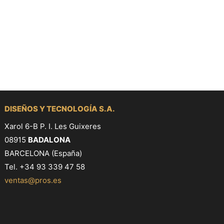
DISEÑOS Y TECNOLOGÍA S.A.
Xarol 6-B P. I. Les Guixeres
08915
BADALONA
BARCELONA (España)
Tel. +34 93 339 47 58
ventas@pros.es