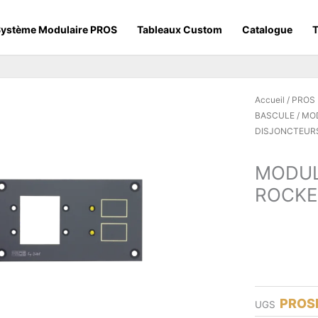
ystème Modulaire PROS
Tableaux Custom
Catalogue
T
Accueil
/
PROS
BASCULE
/
MOD
DISJONCTEURS
MODUL
ROCKE
PROS
UGS