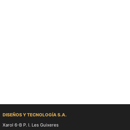
DISEÑOS Y TECNOLOGÍA S.A.
Xarol 6-B P. I. Les Guixeres