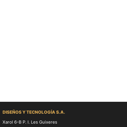
DISEÑOS Y TECNOLOGÍA S.A.
Xarol 6-B P. I. Les Guixeres